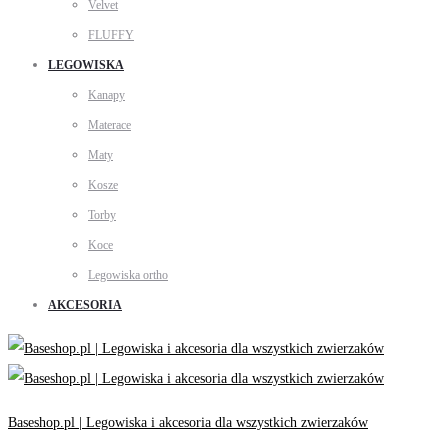
Velvet
FLUFFY
LEGOWISKA
Kanapy
Materace
Maty
Kosze
Torby
Koce
Legowiska ortho
AKCESORIA
Baseshop.pl | Legowiska i akcesoria dla wszystkich zwierzaków