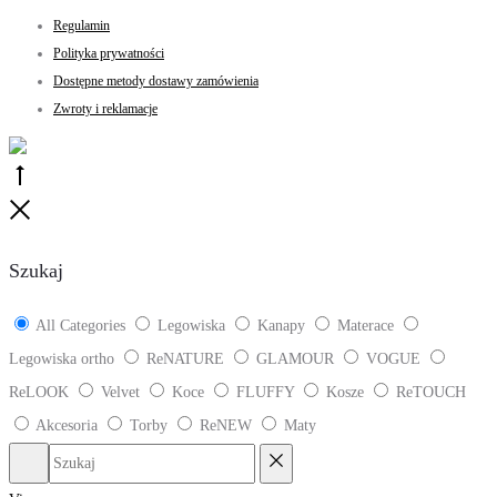
Regulamin
Polityka prywatności
Dostępne metody dostawy zamówienia
Zwroty i reklamacje
Go
to
Close
top
Szukaj
All Categories
Legowiska
Kanapy
Materace
Legowiska ortho
ReNATURE
GLAMOUR
VOGUE
ReLOOK
Velvet
Koce
FLUFFY
Kosze
ReTOUCH
Akcesoria
Torby
ReNEW
Maty
Szukaj
Reset