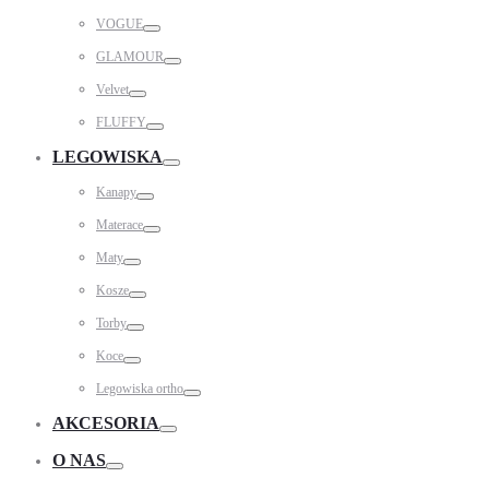
Toggle
VOGUE
Toggle
GLAMOUR
Toggle
Velvet
Toggle
FLUFFY
Toggle
LEGOWISKA
Toggle
Kanapy
Toggle
Materace
Toggle
Maty
Toggle
Kosze
Toggle
Torby
Toggle
Koce
Toggle
Legowiska ortho
Toggle
AKCESORIA
Toggle
O NAS
Toggle