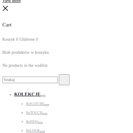
View more
Close
Cart
Koszyk
0
Ulubione
0
Brak produktów w koszyku.
No products in the wishlist
Search
Search
for:
KOLEKCJE
Toggle
ReNATURE
Toggle
ReTOUCH
Toggle
ReNEW
Toggle
ReLOOK