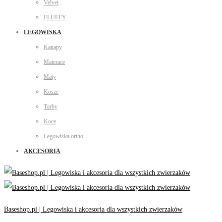
Velvet
FLUFFY
LEGOWISKA
Kanapy
Materace
Maty
Kosze
Torby
Koce
Legowiska ortho
AKCESORIA
Baseshop.pl | Legowiska i akcesoria dla wszystkich zwierzaków