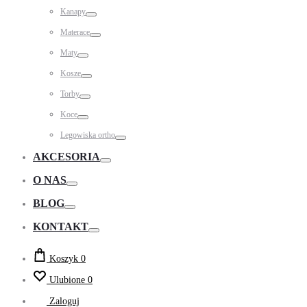
Toggle
Kanapy
Toggle
Materace
Toggle
Maty
Toggle
Kosze
Toggle
Torby
Toggle
Koce
Toggle
Legowiska ortho
Toggle
AKCESORIA
Toggle
O NAS
Toggle
BLOG
Toggle
KONTAKT
Toggle
Koszyk
0
Ulubione
0
Zaloguj