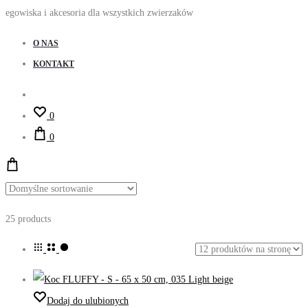
egowiska i akcesoria dla wszystkich zwierzaków
O NAS
KONTAKT
Account
0
0
25 products
Dodaj do ulubionych