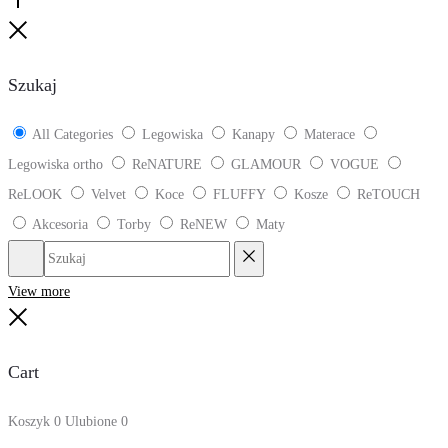
Go
to
Close
top
Szukaj
All Categories
Legowiska
Kanapy
Materace
Legowiska ortho
ReNATURE
GLAMOUR
VOGUE
ReLOOK
Velvet
Koce
FLUFFY
Kosze
ReTOUCH
Akcesoria
Torby
ReNEW
Maty
Szukaj
Reset
View more
Close
Cart
Koszyk
0
Ulubione
0